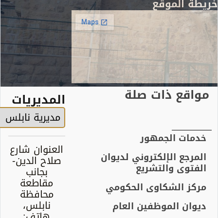
 الموقع
قع ذات صلة
المديريات
ات الجمهور
العنوان شارع
رجع الإلكتروني لديوان
صلاح الدين-
توى والتشريع
بجانب
مقاطعة
ز الشكاوى الحكومي
محافظة
نابلس،
ان الموظفين العام
هاتف: