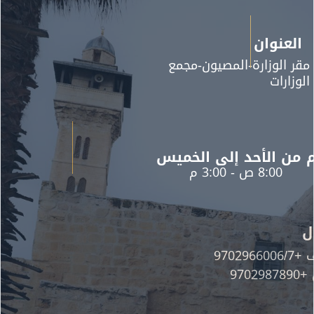
وان
وزارة-المصيون-مجمع
ات
الأحد إلى الخميس
8: ص - 3:00 م