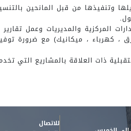
ويلها وتنفيذها من قبل المانحين بالتنس
ول.
الادارات المركزية والمديريات وعمل تقا
طرق ، كهرباء ، ميكانيك) مع ضرورة توفير
للاتصال
 إلى الخميس