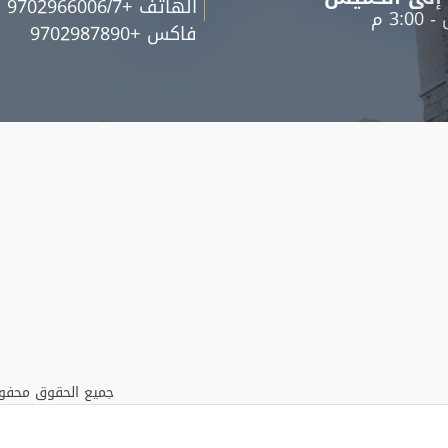
الهاتف +9702966006/7
فاكس +9702987890
جميع الحقوق محفوظة 