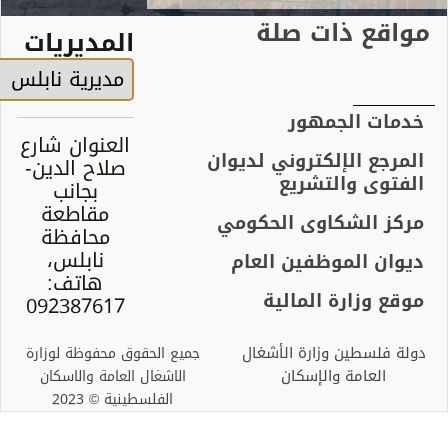
قع ذات صلة
المديريات
ات الجمهور
العنوان شارع
رجع الإلكتروني لديوان
صلاح الدين-
توى والتشريع
بجانب
مقاطعة
ز الشكاوى الحكومي
محافظة
نابلس،
ان الموظفين العام
هاتف:
ع وزارة المالية
092387617
 فلسطين وزارة الأشغال
جميع الحقوق محفوظة لوزارة
العامة والإسكان
الاشغال العامة والاسكان
الفلسطينية © 2023